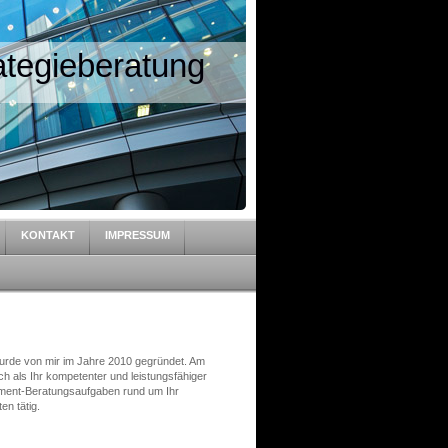
tegieberatung
KONTAKT
IMPRESSUM
rde von mir im Jahre 2010 gegründet. Am
ch als Ihr kompetenter und leistungsfähiger
ement-Beratungsaufgaben rund um Ihr
n tätig.