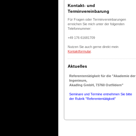
Kontakt- und
Terminvereinbarung
Für Fragen oder Terminvereinbarungen
erreichen Sie mich unter der folgenden
Telefonnummer:
+49 176 61681709
Nutzen Sie auch gerne direkt mein
Kontaktformular
.
Aktuelles
Referententätigkeit für die "Akademie der
Ingenieure,
AkadIng GmbH, 73760 Ostfildern"
Seminare und Termine entnehmen Sie bitte
der Rubrik "Referententätigkeit"