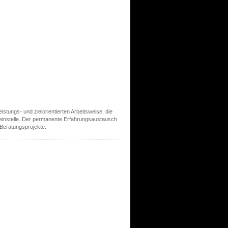
stungs- und zielorientierten Arbeitsweise, die
einstelle. Der permanente Erfahrungsaustausch
 Beratungsprojekte.