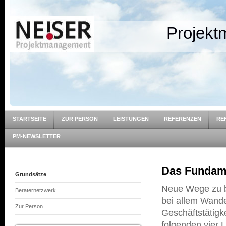
Projekt
STARTSEITE
ZUR PERSON
LEISTUNGEN
REFERENZEN
RE
PM-NEWSLETTER
Das Fundame
Grundsätze
Neue Wege zu be
Beraternetzwerk
bei allem Wand
Zur Person
Geschäftstätigk
folgenden vier L