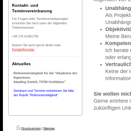
Kontakt- und
Unabhängi
Terminvereinbarung
Als Projek
Für Fragen oder Terminvereinbarungen
Unabhängig
erreichen Sie mich unter der folgenden
Telefonnummer:
Objektivit
Meine Bera
+49 176 61681709
Kompeten
Nutzen Sie auch gerne direkt mein
Ich berate
Kontaktformular
.
oder erlan
Vertraulic
Aktuelles
Keine der 
Referententätigkeit für die "Akademie der
Informatio
Ingenieure,
AkadIng GmbH, 73760 Ostfildern"
Seminare und Termine entnehmen Sie bitte
Sie wollen mic
der Rubrik "Referententätigkeit"
Gerne erörtere 
zukünftigen Unt
Druckversion
|
Sitemap